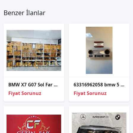
Benzer İlanlar
BMW X7 G07 Sol Far Led Modülü – 63119466175
63316962058 bmw 5 serisi e60 ön tavan lambası
Fiyat Sorunuz
Fiyat Sorunuz