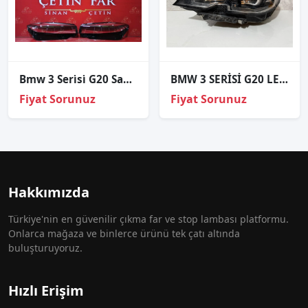
Bmw 3 Seri̇si̇ G20 Sağ Sol Far Cami 2021-2022
BMW 3 SERİSİ G20 LED SOL FAR ORJİNAL 63118496155
Fiyat Sorunuz
Fiyat Sorunuz
Hakkımızda
Türkiye'nin en güvenilir çıkma far ve stop lambası platformu.
Onlarca mağaza ve binlerce ürünü tek çatı altında
buluşturuyoruz.
Hızlı Erişim