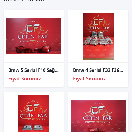
Bmw 5 Serisi F10 Sağ Sol Set Stop Sıfır Ithal
Bmw 4 Serisi F32 F36 Xenon Beyni Sıfır
Fiyat Sorunuz
Fiyat Sorunuz