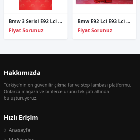
Bmw 3 Serisi E92 Lci Led Beyni Sıfır
Bmw E92 Lci̇ E93 Lci̇ Coupe Ledli̇ Sol İç Diş Stop
Fiyat Sorunuz
Fiyat Sorunuz
Hakkımızda
Türkiye'nin en güvenilir çıkma far ve stop lambası platformu.
Onlarca mağaza ve binlerce ürünü tek çatı altında
buluşturuyoruz.
Hızlı Erişim
Anasayfa