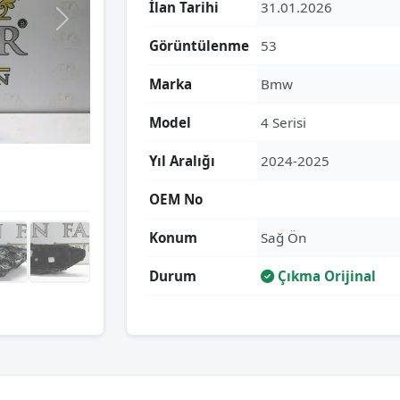
İlan Tarihi
31.01.2026
Görüntülenme
53
Marka
Bmw
Model
4 Serisi
Yıl Aralığı
2024-2025
OEM No
Konum
Sağ Ön
Durum
Çıkma Orijinal