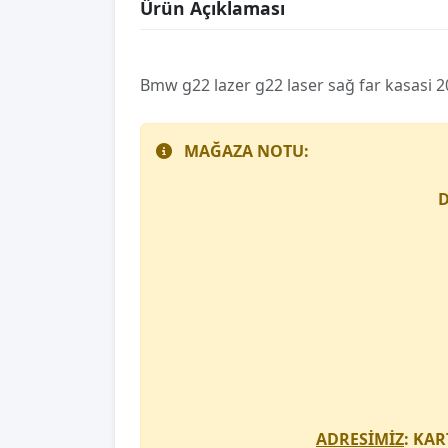
Ürün Açıklaması
Bmw g22 lazer g22 laser sağ far kasasi 
MAĞAZA NOTU:
D
ADRESİMİZ
: KAR