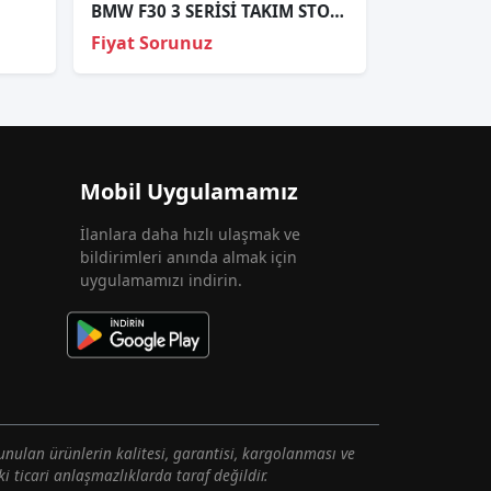
BMW F30 3 SERİSİ TAKIM STOP ORJİNAL SÖKME
Fiyat Sorunuz
Mobil Uygulamamız
İlanlara daha hızlı ulaşmak ve
bildirimleri anında almak için
uygulamamızı indirin.
unulan ürünlerin kalitesi, garantisi, kargolanması ve
i ticari anlaşmazlıklarda taraf değildir.