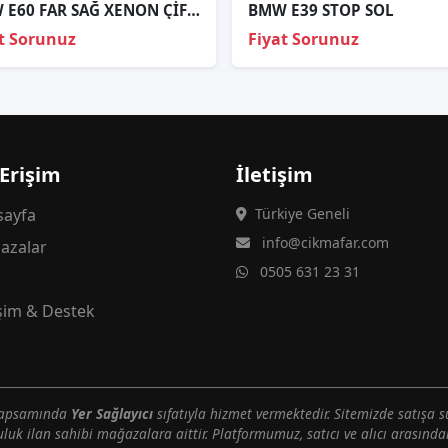
BMW E60 FAR SAĞ XENON ÇİFT BEYİN
BMW E39 STOP SOL
t Sorunuz
Fiyat Sorunuz
 Erişim
İletişim
ayfa
Türkiye Geneli
info@cikmafar.com
azalar
0505 631 23 31
g
işim & Destek
 kapsamında
Yer Sağlayıcı
sıfatıyla hizmet vermektedir. Sitemizde satışa s
uluk ilan sahibi mağazalara aittir. Platformumuz, satıcı ve alıcı arasındak