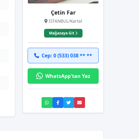
Çetin Far
İSTANBUL/Kartal
Mağazaya Git
Cep: 0 (533) 038 ** **
WhatsApp'tan Yaz