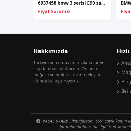
6937458 bmw 3 serisi E90 sağ dış çamurluk stop
Fiyat Sorunuz
Fiya
Hakkımızda
Hızlı
Türkiye'nin en güvenilir çıkma far ve
Anas
stop lambası platformu. Onlarca
Mağ
mağaza ve binlerce ürünü tek çatı
altında buluşturuyoruz.
Blo
İlet
YASAL UYARI:
Cikmafar.com, 5651 sayılı kanun
faturalandırılması ile ilgili tüm soruml