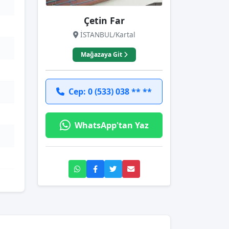
Çetin Far
İSTANBUL/Kartal
Mağazaya Git
Cep: 0 (533) 038 ** **
WhatsApp'tan Yaz