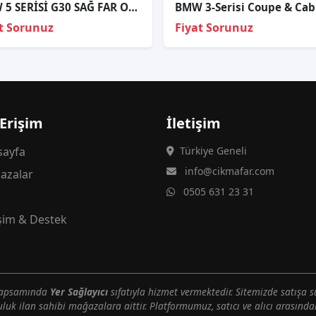
BMW 5 SERİSİ G30 SAĞ FAR ORJİNAL
t Sorunuz
Fiyat Sorunuz
 Erişim
İletişim
ayfa
Türkiye Geneli
info@cikmafar.com
azalar
0505 631 23 31
g
işim & Destek
 kapsamında
Yer Sağlayıcı
sıfatıyla hizmet vermektedir. Sitemizde satışa s
uluk ilan sahibi mağazalara aittir. Platformumuz, satıcı ve alıcı arasındak