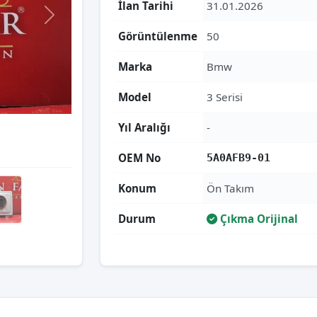
İlan Tarihi
31.01.2026
Görüntülenme
50
Marka
Bmw
Model
3 Serisi
Yıl Aralığı
-
OEM No
5A0AFB9-01
Konum
Ön Takım
Durum
Çıkma Orijinal