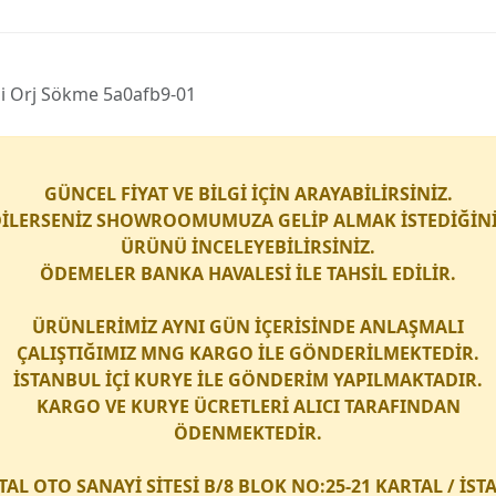
i̇ Orj Sökme 5a0afb9-01
GÜNCEL FİYAT VE BİLGİ İÇİN ARAYABİLİRSİNİZ.
İLERSENİZ SHOWROOMUMUZA GELİP ALMAK İSTEDİĞİN
ÜRÜNÜ İNCELEYEBİLİRSİNİZ.
ÖDEMELER BANKA HAVALESİ İLE TAHSİL EDİLİR.
ÜRÜNLERİMİZ AYNI GÜN İÇERİSİNDE ANLAŞMALI
ÇALIŞTIĞIMIZ
MNG KARGO
İLE GÖNDERİLMEKTEDİR.
İSTANBUL İÇİ
KURYE
İLE GÖNDERİM YAPILMAKTADIR.
KARGO
VE
KURYE
ÜCRETLERİ ALICI TARAFINDAN
ÖDENMEKTEDİR.
TAL OTO SANAYİ SİTESİ B/8 BLOK NO:25-21 KARTAL / İS