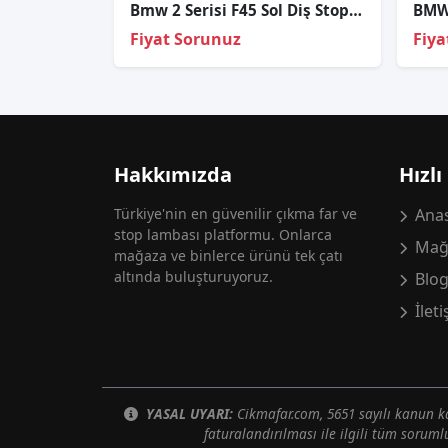
Bmw 2 Serisi F45 Sol Diş Stop Orijinal
Fiyat Sorunuz
Fiya
Hakkımızda
Hızlı
Türkiye'nin en güvenilir çıkma far ve
Anas
stop lambası platformu. Onlarca
Mağ
mağaza ve binlerce ürünü tek çatı
altında buluşturuyoruz.
Blo
İlet
YASAL UYARI:
Cikmafar.com, 5651 sayılı kanun
faturalandırılması ile ilgili tüm soruml