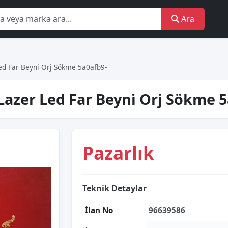
Ara
d Far Beyni̇ Orj Sökme 5a0afb9-
Lazer Led Far Beyni̇ Orj Sökme 
Pazarlık
Teknik Detaylar
İlan No
96639586