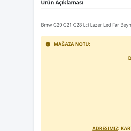
Ürün Açıklaması
Bmw G20 G21 G28 Lci̇ Lazer Led Far Beyn
MAĞAZA NOTU:
D
ADRESİMİZ
: KAR