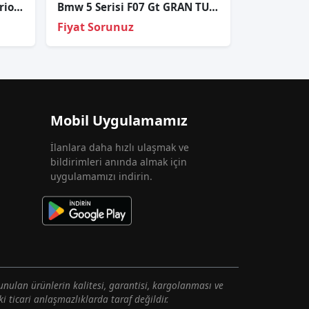
BMW 3-Serisi Coupe & Cabrio E92 E93 63117182520 2006-2010 Xenon Far Beyni
Bmw 5 Serisi F07 Gt GRAN TURİSMO Adaptif Xenon Sol Far Sıfır
Fiyat Sorunuz
Mobil Uygulamamız
İlanlara daha hızlı ulaşmak ve
bildirimleri anında almak için
uygulamamızı indirin.
unulan ürünlerin kalitesi, garantisi, kargolanması ve
i ticari anlaşmazlıklarda taraf değildir.