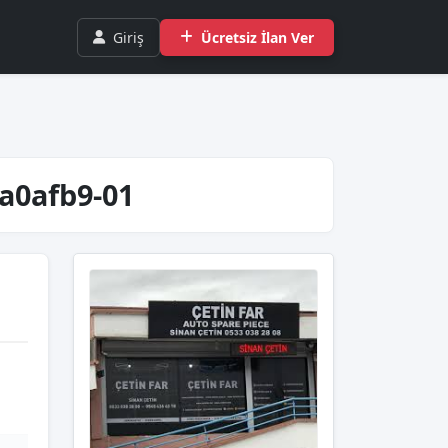
Giriş
Ücretsiz İlan Ver
5a0afb9-01