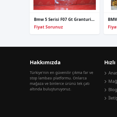
Bmw 5 Serisi F07 Gt Granturismo Sol Far Cami
Fiyat Sorunuz
Fiya
Hakkımızda
Hızlı
Türkiye'nin en güvenilir çıkma far ve
Anas
stop lambası platformu. Onlarca
Mağ
mağaza ve binlerce ürünü tek çatı
altında buluşturuyoruz.
Blo
İlet