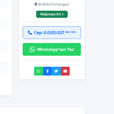
BURSA/Osmangazi
Mağazaya Git
Cep: 0 (535) 027 ** **
WhatsApp'tan Yaz