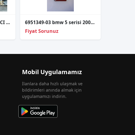
BMW F06 LCI F12 LCI F13 LCI Sol Sinyal Far Led Modülü – 63117394905
6951349-03 bmw 5 serisi 2004 - 2010 sinyal kolu
Fiyat Sorunuz
Mobil Uygulamamız
İlanlara daha hızlı ulaşmak ve
bildirimleri anında almak için
uygulamamızı indirin.