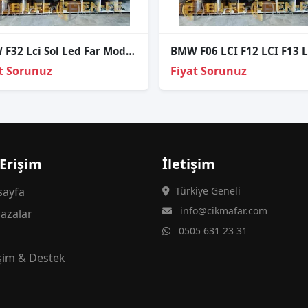
BMW F32 Lci Sol Led Far Modülü – 63117493231
t Sorunuz
Fiyat Sorunuz
 Erişim
İletişim
ayfa
Türkiye Geneli
info@cikmafar.com
azalar
0505 631 23 31
g
işim & Destek