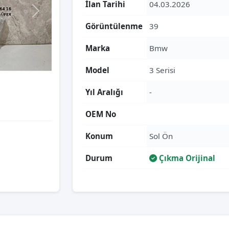
İlan Tarihi
04.03.2026
Görüntülenme
39
Marka
Bmw
Model
3 Serisi
Yıl Aralığı
-
OEM No
Konum
Sol Ön
Durum
Çıkma Orijinal