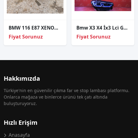
BMW 116 E87 XENON SAĞ SOL FAR
Bmw X3 X4 İx3 Lci̇ G01 G08 Lazer Sağ Far Laser Sağ Far 5a0e612-04
Fiyat Sorunuz
Fiyat Sorunuz
Hakkımızda
Türkiye'nin en güvenilir çıkma far ve stop lambası platformu.
Onlarca mağaza ve binlerce ürünü tek çatı altında
buluşturuyoruz.
Hızlı Erişim
Anasayfa