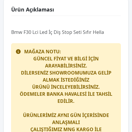
Ürün Açıklaması
Bmw F30 Lci̇ Led İç Diş Stop Seti̇ Sıfır Hella
MAĞAZA NOTU:
GÜNCEL FİYAT VE BİLGİ İÇİN
ARAYABİLİRSİNİZ.
DİLERSENİZ SHOWROOMUMUZA GELİP
ALMAK İSTEDİĞİNİZ
ÜRÜNÜ İNCELEYEBİLİRSİNİZ.
ÖDEMELER BANKA HAVALESİ İLE TAHSİL
EDİLİR.
ÜRÜNLERİMİZ AYNI GÜN İÇERİSİNDE
ANLAŞMALI
ÇALIŞTIĞIMIZ
MNG KARGO
İLE