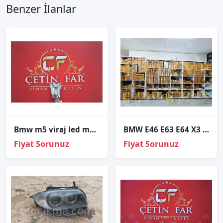
Benzer İlanlar
Bmw m5 vi̇raj led modülü sol orj çıkma bmw m5 vi̇raj led modülü sol orj çıkma 185.550-01
BMW E46 E63 E64 X3 E83 Xenon Far Beyni 1307329074 63126907496
Fiyat Sorunuz
Fiyat Sorunuz