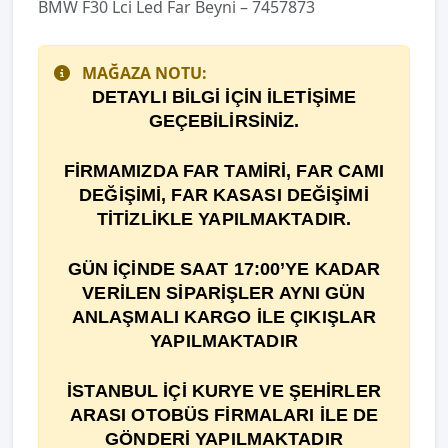
BMW F30 Lci Led Far Beyni – 7457873
MAĞAZA NOTU:
DETAYLI BİLGİ İÇİN İLETİŞİME
GEÇEBİLİRSİNİZ.
F
İ
RMAMIZDA FAR TAM
İ
R
İ
, FAR CAMI
DE
ĞİŞİ
M
İ
, FAR KASASI DEĞİŞİMİ
TİTİZLİKLE YAPILMAKTADIR.
GÜN İÇİNDE SAAT 17:00’YE KADAR
VERİLEN SİPARİŞLER AYNI GÜN
ANLAŞMALI KARGO İLE ÇIKIŞLAR
YAPILMAKTADIR
İSTANBUL İÇİ KURYE VE ŞEHİRLER
ARASI OTOBÜS FİRMALARI İLE DE
GÖNDERİ YAPILMAKTADIR