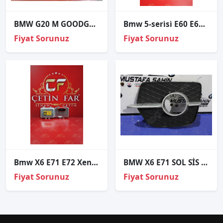
BMW G20 M GOODGO ÖN TAMPON KOMPLE DOLU FAR DAHİL
Bmw 5-seri̇si̇ E60 E61 Xenon Far Beyni̇ 2003-2005
Fiyat Sorunuz
Fiyat Sorunuz
Bmw X6 E71 E72 Xenon Far Beyni
BMW X6 E71 SOL SİS FAR ÇERÇEVESİ 2008/14 51117188383
Fiyat Sorunuz
Fiyat Sorunuz