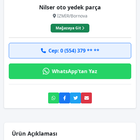
Nilser oto yedek parça
İZMİR/Bornova
Mağazaya Git
Cep: 0 (554) 379 ** **
WhatsApp'tan Yaz
Ürün Açıklaması