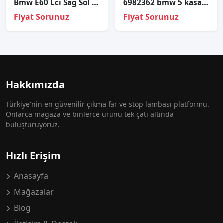
Bmw E60 Lci̇ Sağ Sol Far Cami Kaşli
6982362 bmw 5 kasa e60 arka sağ kapı tesisatı
Fiyat Sorunuz
Fiyat Sorunuz
Hakkımızda
Türkiye'nin en güvenilir çıkma far ve stop lambası platformu.
Onlarca mağaza ve binlerce ürünü tek çatı altında
buluşturuyoruz.
Hızlı Erişim
Anasayfa
Mağazalar
Blog