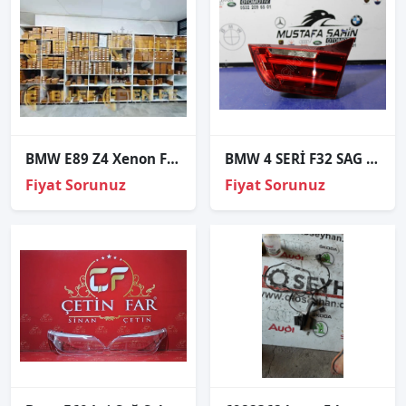
BMW E89 Z4 Xenon Far Beyni 63127296090
BMW 4 SERİ F32 SAG ARKA İÇ STOP 7296102
Fiyat Sorunuz
Fiyat Sorunuz