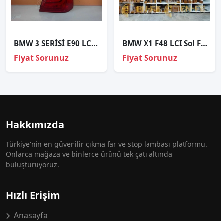
BMW 3 SERİSİ E90 LCİ SAĞ STOP ORJİNAL
BMW X1 F48 LCI Sol Far Gündüz Led Modülü – 63119477821
Fiyat Sorunuz
Fiyat Sorunuz
Hakkımızda
Türkiye'nin en güvenilir çıkma far ve stop lambası platformu.
Onlarca mağaza ve binlerce ürünü tek çatı altında
buluşturuyoruz.
Hızlı Erişim
Anasayfa