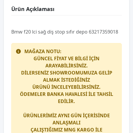
Ürün Açıklaması
Bmw f20 lci̇ sağ diş stop sıfır depo 63217359018
MAĞAZA NOTU:
GÜNCEL FİYAT VE BİLGİ İÇİN
ARAYABİLİRSİNİZ.
DİLERSENİZ SHOWROOMUMUZA GELİP
ALMAK İSTEDİĞİNİZ
ÜRÜNÜ İNCELEYEBİLİRSİNİZ.
ÖDEMELER BANKA HAVALESİ İLE TAHSİL
EDİLİR.
ÜRÜNLERİMİZ AYNI GÜN İÇERİSİNDE
ANLAŞMALI
ÇALIŞTIĞIMIZ
MNG KARGO
İLE