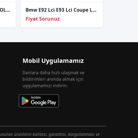
ÇIKMA BMW 5 SERİSİ F10 SOL ÖN FAR 1LL010131-23
Bmw E92 Lci̇ E93 Lci̇ Coupe Ledli̇ Sol İç Stop
Fiyat Sorunuz
Mobil Uygulamamız
İlanlara daha hızlı ulaşmak ve
bildirimleri anında almak için
uygulamamızı indirin.
unulan ürünlerin kalitesi, garantisi, kargolanması ve