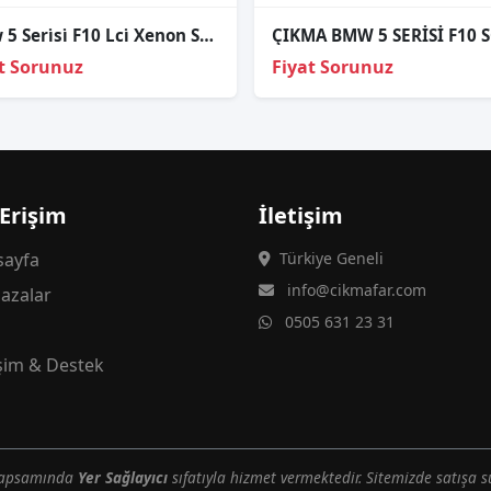
Bmw 5 Seri̇si̇ F10 Lci̇ Xenon Sağ Sol Far Sıfır İthal 2014-2015 63117343912 63117343911
t Sorunuz
Fiyat Sorunuz
 Erişim
İletişim
ayfa
Türkiye Geneli
info@cikmafar.com
azalar
0505 631 23 31
g
işim & Destek
 kapsamında
Yer Sağlayıcı
sıfatıyla hizmet vermektedir. Sitemizde satışa s