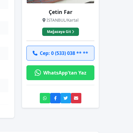
Çetin Far
İSTANBUL/Kartal
Mağazaya Git
Cep: 0 (533) 038 ** **
WhatsApp'tan Yaz