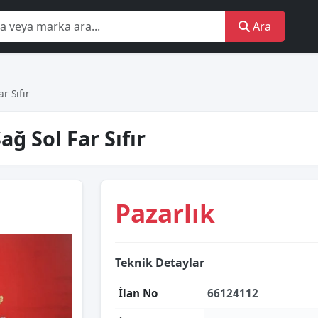
Ara
r Sıfır
ğ Sol Far Sıfır
Pazarlık
Teknik Detaylar
İlan No
66124112