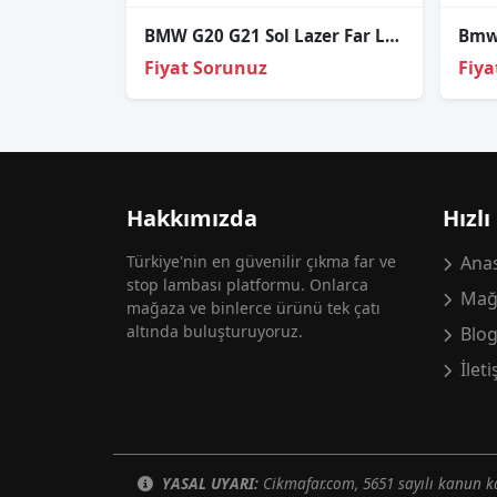
BMW G20 G21 Sol Lazer Far Led Modülü – 63118737143
Fiyat Sorunuz
Fiya
Hakkımızda
Hızlı
Türkiye'nin en güvenilir çıkma far ve
Anas
stop lambası platformu. Onlarca
Mağ
mağaza ve binlerce ürünü tek çatı
altında buluşturuyoruz.
Blo
İlet
YASAL UYARI:
Cikmafar.com, 5651 sayılı kanun