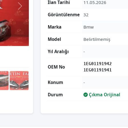
İlan Tarihi
11.05.2026
Görüntülenme
32
Marka
Bmw
Model
Belirtilmemiş
Yıl Aralığı
-
1EG01191942
OEM No
1EG01191941
Konum
-
Durum
Çıkma Orijinal