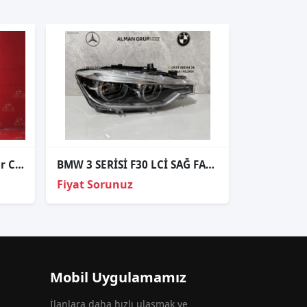
Bmw 7 Seri̇si̇ E65 Lci̇ Sol Far Cami 2005-2008
BMW 3 SERİSİ F30 LCİ SAĞ FAR SIFIR
Fiyat Sorunuz
Mobil Uygulamamız
İlanlara daha hızlı ulaşmak ve