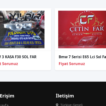
3 KASA F30 SOL FAR
t Sorunuz
Fiyat Sorunuz
 Erişim
İletişim
ayfa
Türkiye Geneli