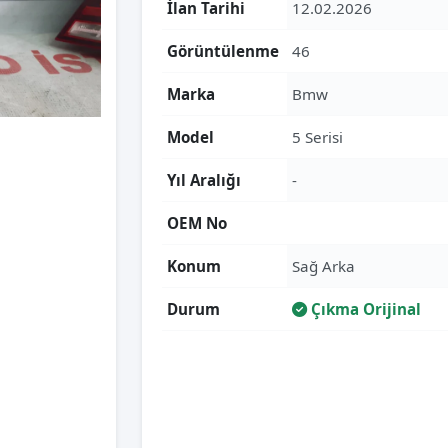
İlan Tarihi
12.02.2026
Görüntülenme
46
Marka
Bmw
Model
5 Serisi
Yıl Aralığı
-
OEM No
Konum
Sağ Arka
Durum
Çıkma Orijinal