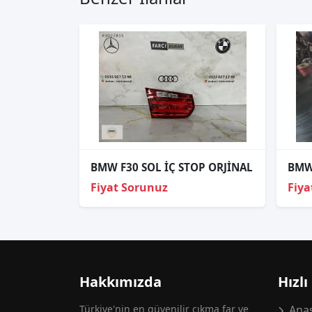
BMW F30 SOL İÇ STOP ORJİNAL
BMW 
Fiyat Sorunuz
Fiya
Hakkımızda
Hızlı
Türkiye'nin en güvenilir çıkma far ve
Anas