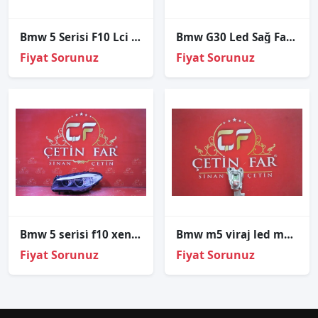
Bmw 5 Serisi F10 Lci Sol Diş Stop Sıfır Ithal
Bmw G30 Led Sağ Far Kasasi 17-19
Fiyat Sorunuz
Fiyat Sorunuz
Bmw 5 seri̇si̇ f10 xenon sol far sıfır orj 63117271912
Bmw m5 vi̇raj led modülü sol orj çıkma bmw m5 vi̇raj led modülü sol orj çıkma 185.550-01
Fiyat Sorunuz
Fiyat Sorunuz