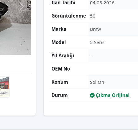
İlan Tarihi
04.03.2026
Görüntülenme
50
Marka
Bmw
Model
5 Serisi
Yıl Aralığı
-
OEM No
Konum
Sol Ön
Durum
Çıkma Orijinal