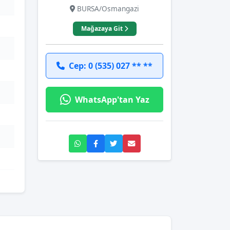
BURSA/Osmangazi
Mağazaya Git
Cep: 0 (535) 027 ** **
WhatsApp'tan Yaz