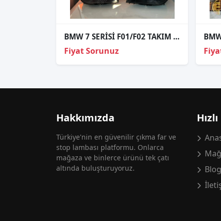
BMW 7 SERİSİ F01/F02 TAKIM FAR ORJİNAL
Fiyat Sorunuz
Fiya
Hakkımızda
Hızlı
Türkiye'nin en güvenilir çıkma far ve
Anas
stop lambası platformu. Onlarca
Mağ
mağaza ve binlerce ürünü tek çatı
altında buluşturuyoruz.
Blo
İlet