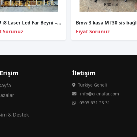
BMW i8 Laser Led Far Beyni – 7361401
t Sorunuz
Fiyat Sorunuz
 Erişim
İletişim
ayfa
Türkiye Geneli
info@cikmafar.com
azalar
0505 631 23 31
g
işim & Destek