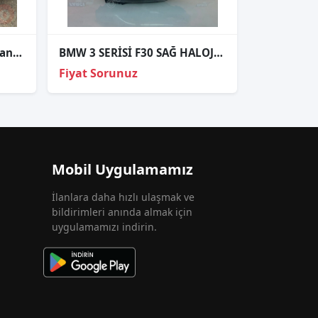
Bmw 3 kasa M f30 sis bağlantı braketi ithal sıfır
BMW 3 SERİSİ F30 SAĞ HALOJEN FAR ORJİNAL
Fiyat Sorunuz
Mobil Uygulamamız
İlanlara daha hızlı ulaşmak ve
bildirimleri anında almak için
uygulamamızı indirin.