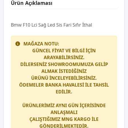
Ürün Açıklaması
Bmw F10 Lci̇ Sağ Led Si̇s Fari Sıfır İthal
MAĞAZA NOTU:
GÜNCEL FİYAT VE BİLGİ İÇİN
ARAYABİLİRSİNİZ.
DİLERSENİZ SHOWROOMUMUZA GELİP
ALMAK İSTEDİĞİNİZ
ÜRÜNÜ İNCELEYEBİLİRSİNİZ.
ÖDEMELER BANKA HAVALESİ İLE TAHSİL
EDİLİR.
ÜRÜNLERİMİZ AYNI GÜN İÇERİSİNDE
ANLAŞMALI
ÇALIŞTIĞIMIZ
MNG KARGO
İLE
GÖNDERİLMEKTEDİR.