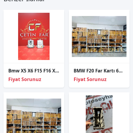
Bmw X5 X6 F15 F16 Xenon Beyni̇ Sökme Orj
BMW F20 Far Kartı 63117316145 7316145
Fiyat Sorunuz
Fiyat Sorunuz