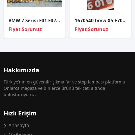
BMW 7 Serisi F01 F02 F03 F04 Sağ Far Sinyal Led Modülü – 63117225232
1670540 bmw X5 E70 sağ ön göğüs tesisat fiş soketi
Fiyat Sorunuz
Fiyat Sorunuz
Hakkımızda
Türkiye'nin en güvenilir çıkma far ve stop lambası platformu.
Onlarca mağaza ve binlerce ürünü tek çatı altında
buluşturuyoruz.
Hızlı Erişim
Anasayfa