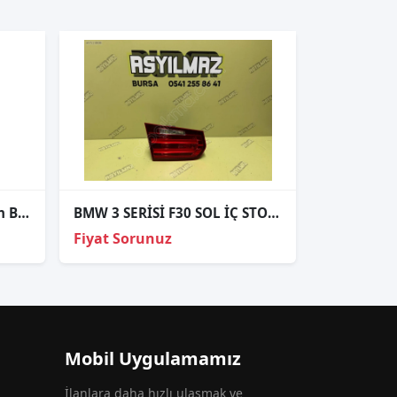
Bmw 6 Seri̇si̇ E63 Lci̇ Xenon Beyni̇ Sökme Orj
BMW 3 SERİSİ F30 SOL İÇ STOP ORJİNAL 3
Fiyat Sorunuz
Mobil Uygulamamız
İlanlara daha hızlı ulaşmak ve