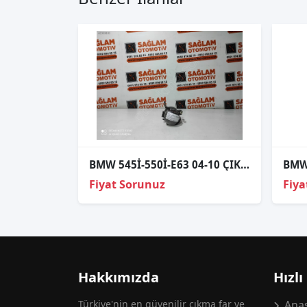
BMW 545İ-550İ-E63 04-10 ÇIKMA SAĞ ÖN SİS FARI 616.01.000.01
BMW
Fiyat Sorunuz
Fiya
Hakkımızda
Hızlı
Türkiye'nin en güvenilir çıkma far ve
Anas