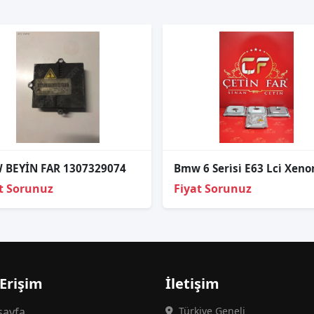
 BEYİN FAR 1307329074
t Sorunuz
Fiyat Sorunuz
 Erişim
İletişim
ayfa
Türkiye Geneli