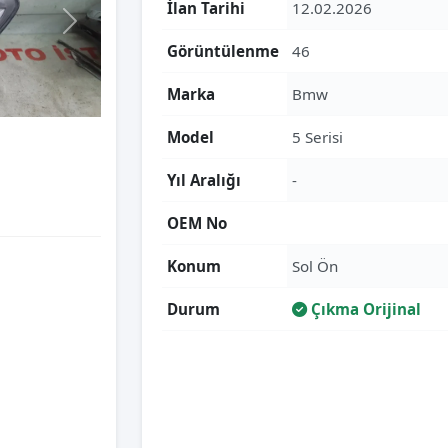
İlan Tarihi
12.02.2026
Görüntülenme
46
Marka
Bmw
Model
5 Serisi
Yıl Aralığı
-
OEM No
Konum
Sol Ön
Durum
Çıkma Orijinal