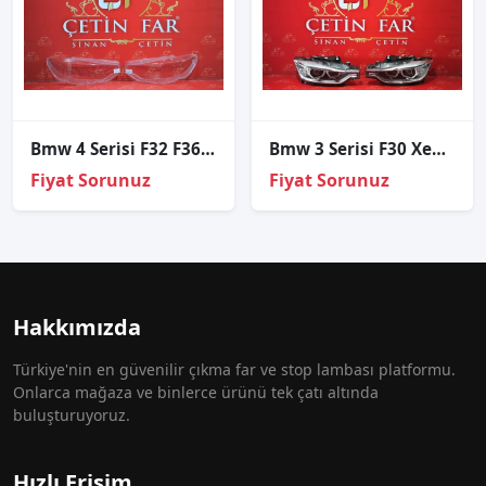
Bmw 4 Seri̇si̇ F32 F36 M4 Led Sağ Sol Far Cami
Bmw 3 Serisi F30 Xenon Sağ Sol Far
Fiyat Sorunuz
Fiyat Sorunuz
Hakkımızda
Türkiye'nin en güvenilir çıkma far ve stop lambası platformu.
Onlarca mağaza ve binlerce ürünü tek çatı altında
buluşturuyoruz.
Hızlı Erişim