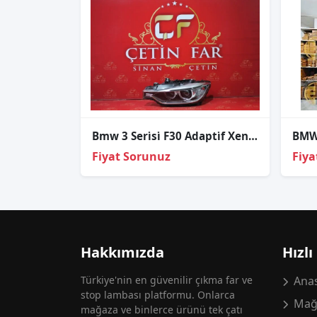
Bmw 3 Seri̇si̇ F30 Adapti̇f Xenon Sol Far Sıfır Zkw
Fiyat Sorunuz
Fiya
Hakkımızda
Hızlı
Türkiye'nin en güvenilir çıkma far ve
Anas
stop lambası platformu. Onlarca
Mağ
mağaza ve binlerce ürünü tek çatı