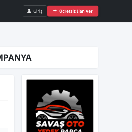
Giriş
Ücretsiz İlan Ver
AMPANYA