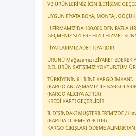
VB ÜRÜNLERİNİZ İÇİN İLETİŞİME GEÇEB
UYGUN FİYATA BOYA, MONTAJ, GÖÇÜK 
! ! FİRMAMIZ'DA 100.000 DEN FAZLA
GEÇMENİZ SİZLERE HIZLI HİZMET SU
FİYATLARIMIZ ADET FİYATIDIR..
ÜRÜNÜ Mağazamızı ZİYARET EDEREK YA
2.EL ÜRÜN SATIŞIMIZ YOKTUR.TÜM Ü
TÜRKİYENİN 81 İLİNE KARGO İMKANI.
(KARGO ANLAŞMAMIZ İLE KARGOLARINI
(KARGO ALICIYA AİTTİR)
KREDİ KARTI GEÇERLİDİR.
İL DIŞINDAKİ MÜŞTERİLERİMİZDE / Hava
(KAPIDA ÖDEME YOKTUR)
KARGO CIKIŞLARI ÖDEME ALINDIKTAN 