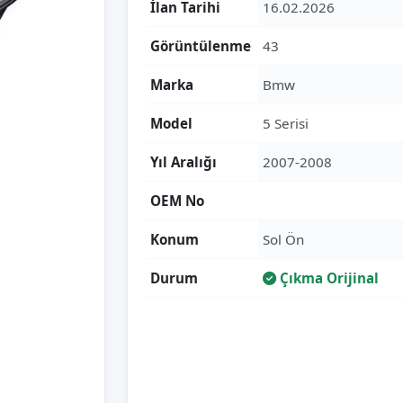
İlan Tarihi
16.02.2026
Görüntülenme
43
Marka
Bmw
Model
5 Serisi
Yıl Aralığı
2007-2008
OEM No
Konum
Sol Ön
Durum
Çıkma Orijinal