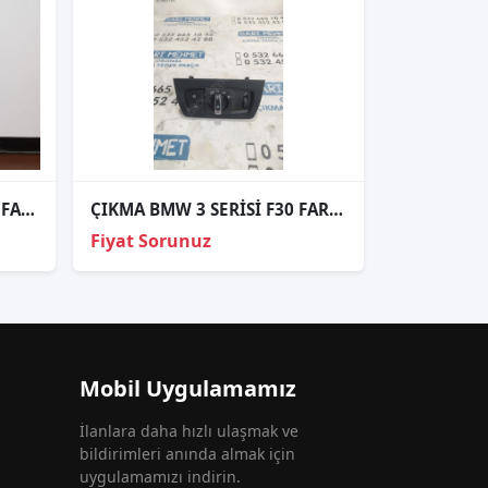
BMW 5 SERİ G30 SIFIR LED FAR BEYNİ P04385
ÇIKMA BMW 3 SERİSİ F30 FAR ANAHTARI
Fiyat Sorunuz
Mobil Uygulamamız
İlanlara daha hızlı ulaşmak ve
bildirimleri anında almak için
uygulamamızı indirin.