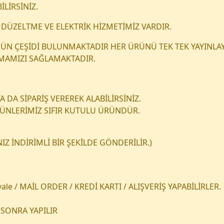
İLİRSİNİZ.
DÜZELTME VE ELEKTRİK HİZMETİMİZ VARDIR.
 ÜRÜN ÇEŞİDİ BULUNMAKTADIR HER ÜRÜNÜ TEK TEK YAYINLAY
NMAMIZI SAĞLAMAKTADIR.
 DA SİPARİŞ VEREREK ALABİLİRSİNİZ.
RÜNLERİMİZ SIFIR KUTULU ÜRÜNDÜR.
Z İNDİRİMLİ BİR ŞEKİLDE GÖNDERİLİR.)
le / MAİL ORDER / KREDİ KARTI / ALIŞVERİŞ YAPABİLİRLER.
SONRA YAPILIR