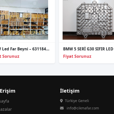
BMW Led Far Beyni – 63118491414
t Sorunuz
Fiyat Sorunuz
 Erişim
İletişim
ayfa
Türkiye Geneli
info@cikmafar.com
azalar