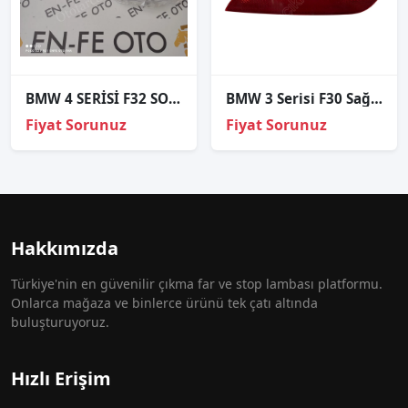
BMW 4 SERİSİ F32 SOL FAR CAMI SIFIR
BMW 3 Serisi F30 Sağ Reflektör Orjinal Parça - 730118805
Fiyat Sorunuz
Fiyat Sorunuz
Hakkımızda
Türkiye'nin en güvenilir çıkma far ve stop lambası platformu.
Onlarca mağaza ve binlerce ürünü tek çatı altında
buluşturuyoruz.
Hızlı Erişim