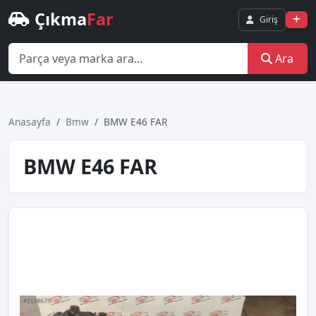
Çıkma
Far
Giriş
Ara
Anasayfa
Bmw
BMW E46 FAR
BMW E46 FAR