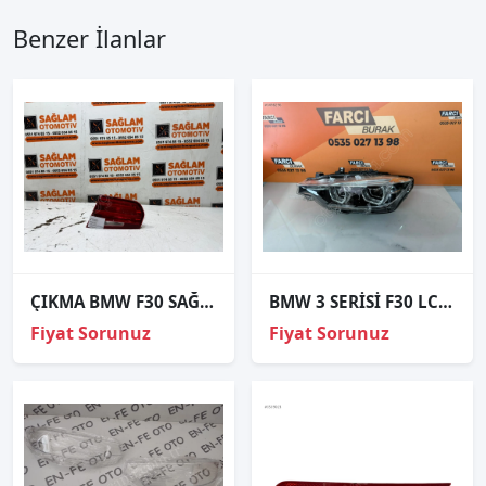
Benzer İlanlar
ÇIKMA BMW F30 SAĞ BAGAJ İÇİ STOP 725991610
BMW 3 SERİSİ F30 LCİ SOL FAR SIFIR ORJİNAL
Fiyat Sorunuz
Fiyat Sorunuz