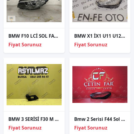
BMW F10 LCİ SOL FAR ORJİNAL
BMW X1 İX1 U11 U12 SAĞ FAR CAMI SIFIR 2023 2024 2025
Fiyat Sorunuz
Fiyat Sorunuz
BMW 3 SERİSİ F30 M FAR YIKAMA MOTOR YUVASI SAĞ ORJİNAL
Bmw 2 Seri̇si̇ F44 Sol Far Cami
Fiyat Sorunuz
Fiyat Sorunuz