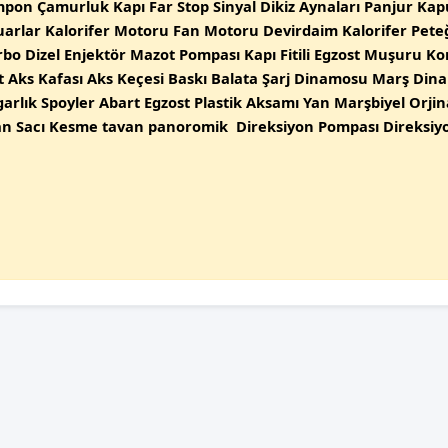
mpon Çamurluk Kapı Far Stop Sinyal Dikiz Aynaları Panjur Kapu
arlar Kalorifer Motoru Fan Motoru Devirdaim Kalorifer Peteği 
urbo Dizel Enjektör Mazot Pompası Kapı Fitili Egzost Muşuru 
 Rot Aks Kafası Aks Keçesi Baskı Balata Şarj Dinamosu Marş D
lık Spoyler Abart Egzost Plastik Aksamı Yan Marşbiyel Orji
an Sacı Kesme tavan panoromik Direksiyon Pompası Direksiy