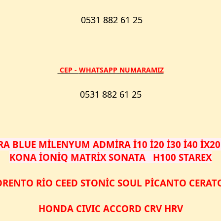
0531 882 61 25
​ CEP -
WHATSAPP NUMARAMIZ
0531 882 61 25
 BLUE MİLENYUM ADMİRA İ10 İ20 İ30 İ40 İX20
KONA İONİQ MATRİX SONATA H100 STAREX
ORENTO RİO CEED STONİC SOUL PİCANTO CERA
HONDA CIVIC ACCORD CRV HRV