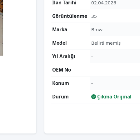
İlan Tarihi
02.04.2026
Görüntülenme
35
Marka
Bmw
Model
Belirtilmemiş
Yıl Aralığı
-
OEM No
Konum
-
Durum
Çıkma Orijinal