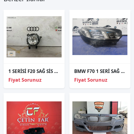
1 SERİSİ F20 SAĞ SİS FARI 12-18 OEM7200100003
BMW F70 1 SERİ SAĞ ÖN FAR ÇIKMA ORJİNAL
Fiyat Sorunuz
Fiyat Sorunuz