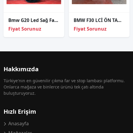
Bmw G20 Led Sağ Far Kasasi 2020-2022
BMW F30 LCİ ÖN TAMPON FAR SETİ SIFIR İTHAL
Fiyat Sorunuz
Fiyat Sorunuz
Hakkımızda
Türkiye'nin en güvenilir çıkma far ve stop lambası platformu.
Onlarca mağaza ve binlerce ürünü tek çatı altında
buluşturuyoruz.
Hızlı Erişim
Anasayfa