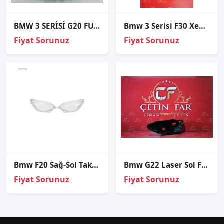
BMW 3 SERİSİ G20 FULL LED SAĞ FAR ORJİNAL A99481702-08
Bmw 3 Serisi F30 Xenon Beyni Sıfır Orj
Fiyat Sorunuz
Fiyat Sorunuz
Bmw F20 Sağ-Sol Takım Far Camı 2011-2014
Bmw G22 Laser Sol Far Kasasi
Fiyat Sorunuz
Fiyat Sorunuz