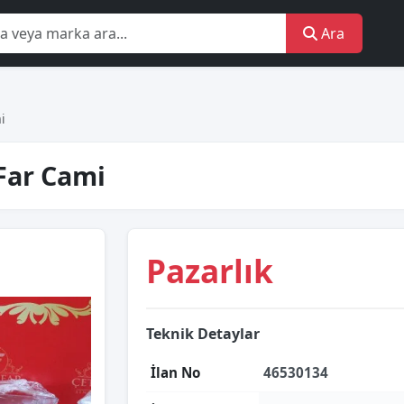
Ara
i
Far Cami
Pazarlık
Teknik Detaylar
İlan No
46530134