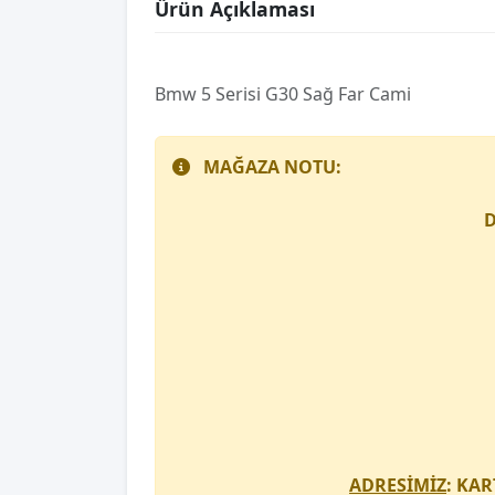
Ürün Açıklaması
Bmw 5 Serisi G30 Sağ Far Cami
MAĞAZA NOTU:
D
ADRESİMİZ
: KAR