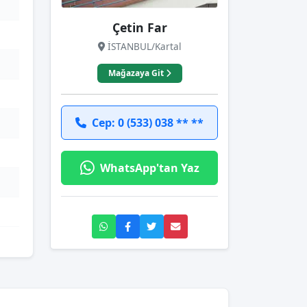
Çetin Far
İSTANBUL/Kartal
Mağazaya Git
Cep: 0 (533) 038 ** **
WhatsApp'tan Yaz