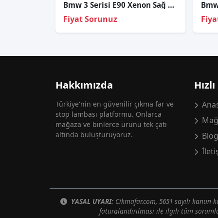
Bmw 3 Serisi E90 Xenon Sağ Sol Far Sökme
Fiyat Sorunuz
Fiya
Hakkımızda
Hızlı
Türkiye'nin en güvenilir çıkma far ve
Anas
stop lambası platformu. Onlarca
Mağ
mağaza ve binlerce ürünü tek çatı
altında buluşturuyoruz.
Blo
İlet
YASAL UYARI:
Cikmafar.com, 5651 sayılı kanun
faturalandırılması ile ilgili tüm soruml