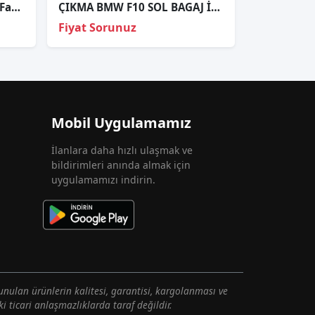
Bmw E92-e93 Lci Ledli Sol Far Sıfır Marelli
ÇIKMA BMW F10 SOL BAGAJ İÇİ STOP 2TZ010235-01
Fiyat Sorunuz
Mobil Uygulamamız
İlanlara daha hızlı ulaşmak ve
bildirimleri anında almak için
uygulamamızı indirin.
unulan ürünlerin kalitesi, garantisi, kargolanması ve
i ticari anlaşmazlıklarda taraf değildir.