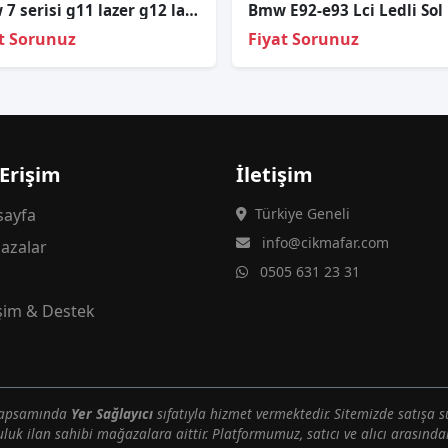
Bmw 7 seri̇si̇ g11 lazer g12 laser sağ sol far
t Sorunuz
Fiyat Sorunuz
 Erişim
İletişim
ayfa
Türkiye Geneli
info@cikmafar.com
azalar
0505 631 23 31
g
işim & Destek
 kapsamında
Yer Sağlayıcı
sıfatıyla hizmet vermektedir. Sitemizde satışa s
uluk ilan sahibi mağazalara aittir. Platformumuz, satıcı ve alıcı arasındak