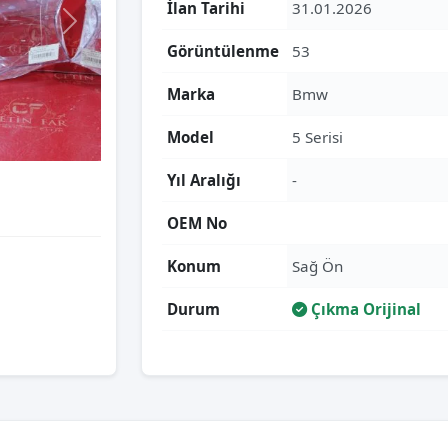
İlan Tarihi
31.01.2026
Görüntülenme
53
Marka
Bmw
Model
5 Serisi
Yıl Aralığı
-
OEM No
Konum
Sağ Ön
Durum
Çıkma Orijinal