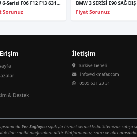
BMW 6-Serisi F06 F12 F13 63117263051 2011-2015 Led Modülü
t Sorunuz
Fiyat Sorunuz
 Erişim
İletişim
ayfa
Türkiye Geneli
info@cikmafar.com
azalar
0505 631 23 31
g
işim & Destek
 kapsamında
Yer Sağlayıcı
sıfatıyla hizmet vermektedir. Sitemizde satışa s
uluk ilan sahibi mağazalara aittir. Platformumuz, satıcı ve alıcı arasındak