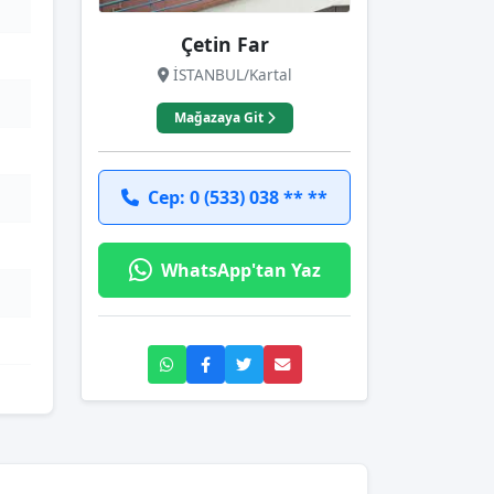
Çetin Far
İSTANBUL/Kartal
Mağazaya Git
Cep: 0 (533) 038 ** **
WhatsApp'tan Yaz