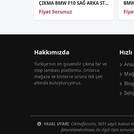
ÇIKMA BMW F10 SAĞ ARKA STOP 2TZ010235-02
Fiyat Sorunuz
Fiya
Hakkımızda
Hızlı
Türkiye'nin en güvenilir çıkma far ve
Anas
stop lambası platformu. Onlarca
Mağ
mağaza ve binlerce ürünü tek çatı
altında buluşturuyoruz.
Blo
İlet
YASAL UYARI:
Cikmafar.com, 5651 sayılı kanun
faturalandırılması ile ilgili tüm soruml