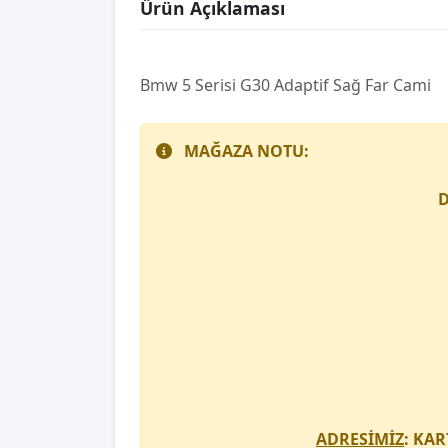
Ürün Açıklaması
Bmw 5 Serisi G30 Adaptif Sağ Far Cami
MAĞAZA NOTU:
D
ADRESİMİZ
: KAR