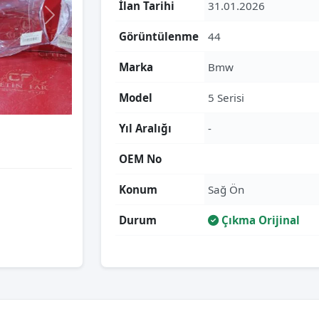
İlan Tarihi
31.01.2026
Görüntülenme
44
Marka
Bmw
Model
5 Serisi
Yıl Aralığı
-
OEM No
Konum
Sağ Ön
Durum
Çıkma Orijinal