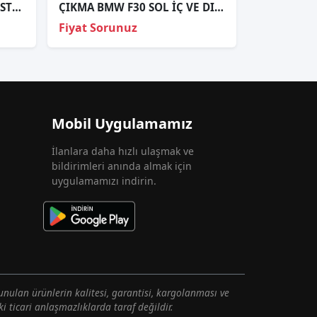
BMW 3 SERİSİ E90 SAĞ DIŞ STOP ORJİNAL 2005-2009 63216937458
ÇIKMA BMW F30 SOL İÇ VE DIŞ STOP
Fiyat Sorunuz
Mobil Uygulamamız
İlanlara daha hızlı ulaşmak ve
bildirimleri anında almak için
uygulamamızı indirin.
unulan ürünlerin kalitesi, garantisi, kargolanması ve
i ticari anlaşmazlıklarda taraf değildir.