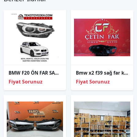
BMW F20 ÖN FAR SAĞ SOL XENON 2011 2012 2013 2014 / KAMPANYA
Bmw x2 f39 sağ far kasasi
Fiyat Sorunuz
Fiyat Sorunuz