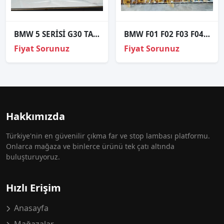
BMW 5 SERİSİ G30 TAKIM FAR ORJİNAL
BMW F01 F02 F03 F04 Hybrid Led Far Kartı – 63117316213
Fiyat Sorunuz
Fiyat Sorunuz
Hakkımızda
Türkiye'nin en güvenilir çıkma far ve stop lambası platformu.
Onlarca mağaza ve binlerce ürünü tek çatı altında
buluşturuyoruz.
Hızlı Erişim
Anasayfa