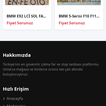
BMW E92 LCİ SOL FAR CAMI SIFIR 2010 2011 2012 2013
BMW 5-Serisi F10 F11 LCI 7317408 2012-2016 Xenon Far Beyni
Fiyat Sorunuz
Fiyat Sorunuz
Hakkımızda
Türkiye'nin en güvenilir çıkma far ve stop lambası platformu.
Onlarca mağaza ve binlerce ürünü tek çatı altında
buluşturuyoruz.
Hızlı Erişim
Anasayfa