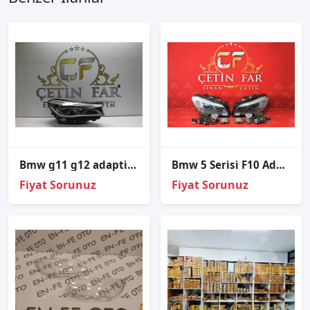
Bmw g11 g12 adapti̇ve led sağ far sökme hatasiz 7465604-01
Bmw 5 Seri̇si̇ F10 Adapti̇f Xenon Sağ Sol Far Dolu
Fiyat Sorunuz
Fiyat Sorunuz