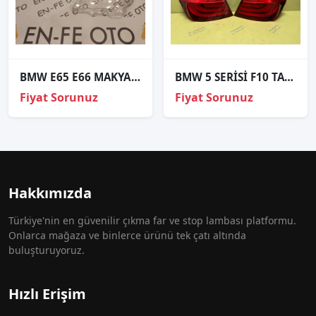
BMW E65 E66 MAKYAJLI SAĞ FAR CAMI SIFIR 2005 2006 2007 2008
BMW 5 SERİSİ F10 TAKIM DIŞ STOP ORJİNAL
Fiyat Sorunuz
Fiyat Sorunuz
Hakkımızda
Türkiye'nin en güvenilir çıkma far ve stop lambası platformu.
Onlarca mağaza ve binlerce ürünü tek çatı altında
buluşturuyoruz.
Hızlı Erişim