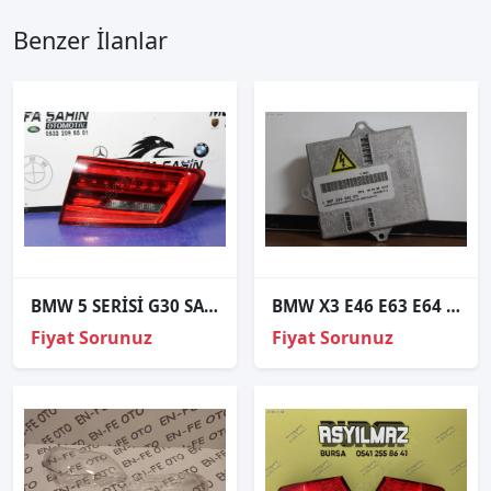
Benzer İlanlar
BMW 5 SERİSİ G30 SAG ARKA STOP 7376474
BMW X3 E46 E63 E64 E83 SIFIR XENON FAR BEYNİ 63126907496
Fiyat Sorunuz
Fiyat Sorunuz