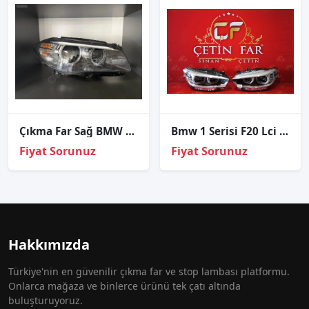
Çıkma Far Sağ BMW 5 Serisi F10 LCİ 731713211
Bmw 1 Serisi F20 Lci Led Sağ Sol Far
Fiyat Sorunuz
Fiyat Sorunuz
Hakkımızda
Türkiye'nin en güvenilir çıkma far ve stop lambası platformu.
Onlarca mağaza ve binlerce ürünü tek çatı altında
buluşturuyoruz.