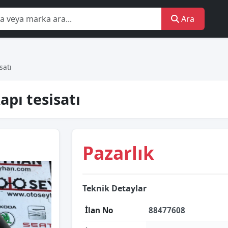
Ara
satı
apı tesisatı
Pazarlık
Teknik Detaylar
İlan No
88477608