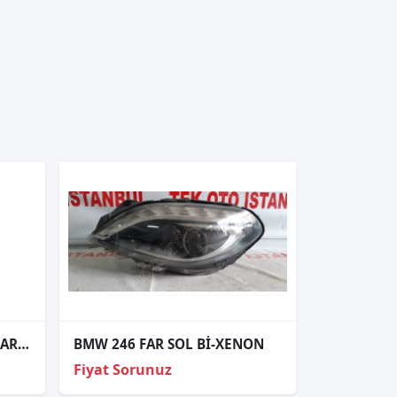
BMW 1.16 2016-2019 SOL FAR ORJİNAL ÇIKMA YEDEK PARÇA
BMW 246 FAR SOL Bİ-XENON
Fiyat Sorunuz