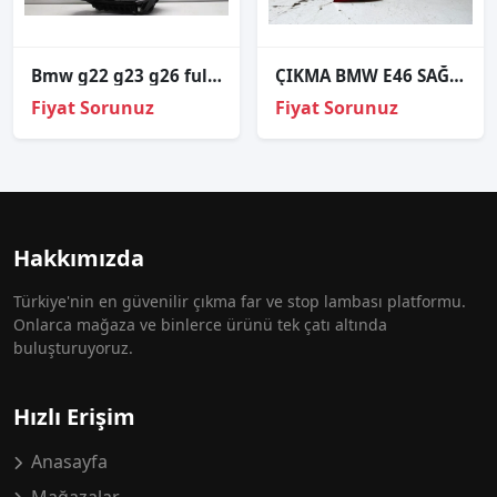
Bmw g22 g23 g26 full led sol far orj çıkma 5a19351-04
ÇIKMA BMW E46 SAĞ ARKA STOP 6920700
Fiyat Sorunuz
Fiyat Sorunuz
Hakkımızda
Türkiye'nin en güvenilir çıkma far ve stop lambası platformu.
Onlarca mağaza ve binlerce ürünü tek çatı altında
buluşturuyoruz.
Hızlı Erişim
Anasayfa