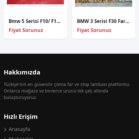
Bmw 5 Serisi F10/ F10 Lci Sol Far Cami
BMW 3 Serisi F30 Far Kartı 7316147
Fiyat Sorunuz
Fiyat Sorunuz
Hakkımızda
Türkiye'nin en güvenilir çıkma far ve stop lambası platformu.
Onlarca mağaza ve binlerce ürünü tek çatı altında
buluşturuyoruz.
Hızlı Erişim
Anasayfa