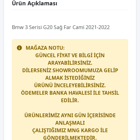
Ürün Açıklaması
Bmw 3 Seri̇si̇ G20 Sağ Far Cami 2021-2022
MAĞAZA NOTU:
GÜNCEL FİYAT VE BİLGİ İÇİN
ARAYABİLİRSİNİZ.
DİLERSENİZ SHOWROOMUMUZA GELİP
ALMAK İSTEDİĞİNİZ
ÜRÜNÜ İNCELEYEBİLİRSİNİZ.
ÖDEMELER BANKA HAVALESİ İLE TAHSİL
EDİLİR.
ÜRÜNLERİMİZ AYNI GÜN İÇERİSİNDE
ANLAŞMALI
ÇALIŞTIĞIMIZ
MNG KARGO
İLE
GÖNDERİLMEKTEDİR.