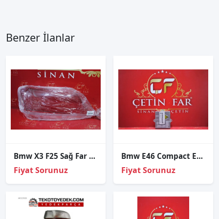
Benzer İlanlar
Bmw X3 F25 Sağ Far Cami
Bmw E46 Compact E63 E64 X3 E83 Xenon Beyni̇ Sıfır 1998-2003 63126905495
Fiyat Sorunuz
Fiyat Sorunuz