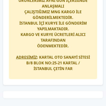
ÜRÜNLERİMİZ AYNI GÜN İÇERİSİNDE
ANLAŞMALI
ÇALIŞTIĞIMIZ
MNG KARGO
İLE
GÖNDERİLMEKTEDİR.
İSTANBUL İÇİ
KURYE
İLE GÖNDERİM
YAPILMAKTADIR.
KARGO
VE
KURYE
ÜCRETLERİ ALICI
TARAFINDAN
ÖDENMEKTEDİR.
ADRESİMİZ
: KARTAL OTO SANAYİ SİTESİ
B/8 BLOK NO:25-21 KARTAL /
İSTANBUL
ÇETİN FAR