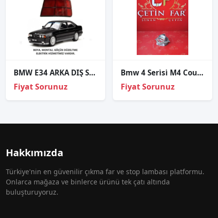
BMW E34 ARKA DIŞ STOP SAĞ SOL 1988 VE ÜZERİ / KAMPANYA
Bmw 4 Seri̇si̇ M4 Coupe Sağ Yolcu Led Köşe Işik Modülü
Fiyat Sorunuz
Fiyat Sorunuz
Hakkımızda
Türkiye'nin en güvenilir çıkma far ve stop lambası platformu.
Onlarca mağaza ve binlerce ürünü tek çatı altında
buluşturuyoruz.