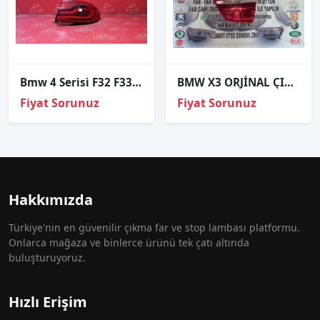
Bmw 4 Seri̇si̇ F32 F33 F36 F80 F82 Lci̇ Sağ Diş Stop Sıfır Ulo 63218496524
BMW X3 ORJİNAL ÇIKMA SOL İÇ STOP
Fiyat Sorunuz
Fiyat Sorunuz
Hakkımızda
Türkiye'nin en güvenilir çıkma far ve stop lambası platformu.
Onlarca mağaza ve binlerce ürünü tek çatı altında
buluşturuyoruz.
Hızlı Erişim