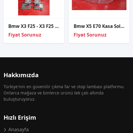
Bmw X3 F25 - X3 F25 Lci Xenon Beyni Sıfır
Bmw X5 E70 Kasa Sol Far Cami
Fiyat Sorunuz
Fiyat Sorunuz
Hakkımızda
Türkiye'nin en güvenilir çıkma far ve stop lambası platformu.
Onlarca mağaza ve binlerce ürünü tek çatı altında
buluşturuyoruz.
Hızlı Erişim
Anasayfa