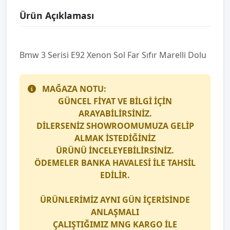
Ürün Açıklaması
Bmw 3 Seri̇si̇ E92 Xenon Sol Far Sıfır Marelli̇ Dolu
MAĞAZA NOTU:
GÜNCEL FİYAT VE BİLGİ İÇİN
ARAYABİLİRSİNİZ.
DİLERSENİZ SHOWROOMUMUZA GELİP
ALMAK İSTEDİĞİNİZ
ÜRÜNÜ İNCELEYEBİLİRSİNİZ.
ÖDEMELER BANKA HAVALESİ İLE TAHSİL
EDİLİR.
ÜRÜNLERİMİZ AYNI GÜN İÇERİSİNDE
ANLAŞMALI
ÇALIŞTIĞIMIZ
MNG KARGO
İLE