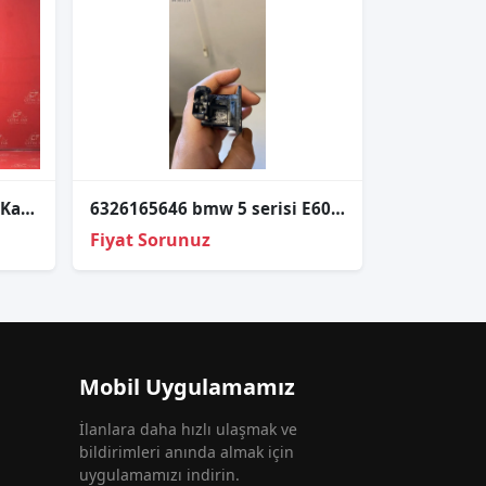
Bmw G30 Lci̇ Lazer Sol Far Kasasi
6326165646 bmw 5 serisi E60 plaka lambası
Fiyat Sorunuz
Mobil Uygulamamız
İlanlara daha hızlı ulaşmak ve
bildirimleri anında almak için
uygulamamızı indirin.