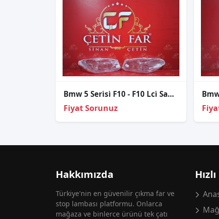
Bmw 5 Seri̇si̇ F10 - F10 Lci̇ Sağ Sol Far Cami
Fiyat Sorunuz
Fiya
Hakkımızda
Hızlı
Türkiye'nin en güvenilir çıkma far ve
Anas
stop lambası platformu. Onlarca
Mağ
mağaza ve binlerce ürünü tek çatı