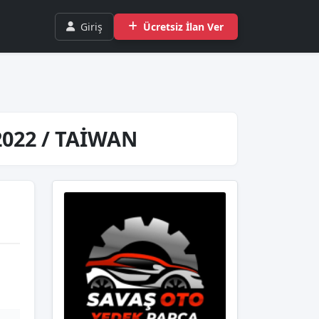
Giriş
Ücretsiz İlan Ver
2022 / TAİWAN