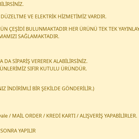
İLİRSİNİZ.
DÜZELTME VE ELEKTRİK HİZMETİMİZ VARDIR.
 ÜRÜN ÇEŞİDİ BULUNMAKTADIR HER ÜRÜNÜ TEK TEK YAYINLAY
NMAMIZI SAĞLAMAKTADIR.
 DA SİPARİŞ VEREREK ALABİLİRSİNİZ.
RÜNLERİMİZ SIFIR KUTULU ÜRÜNDÜR.
Z İNDİRİMLİ BİR ŞEKİLDE GÖNDERİLİR.)
le / MAİL ORDER / KREDİ KARTI / ALIŞVERİŞ YAPABİLİRLER.
SONRA YAPILIR