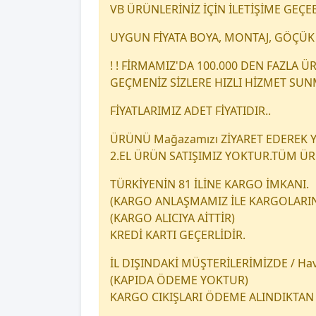
VB ÜRÜNLERİNİZ İÇİN İLETİŞİME GEÇEB
UYGUN FİYATA BOYA, MONTAJ, GÖÇÜK 
! ! FİRMAMIZ'DA 100.000 DEN FAZLA
GEÇMENİZ SİZLERE HIZLI HİZMET SU
FİYATLARIMIZ ADET FİYATIDIR..
ÜRÜNÜ Mağazamızı ZİYARET EDEREK YA
2.EL ÜRÜN SATIŞIMIZ YOKTUR.TÜM Ü
TÜRKİYENİN 81 İLİNE KARGO İMKANI.
(KARGO ANLAŞMAMIZ İLE KARGOLARINI
(KARGO ALICIYA AİTTİR)
KREDİ KARTI GEÇERLİDİR.
İL DIŞINDAKİ MÜŞTERİLERİMİZDE / Hava
(KAPIDA ÖDEME YOKTUR)
KARGO CIKIŞLARI ÖDEME ALINDIKTAN 