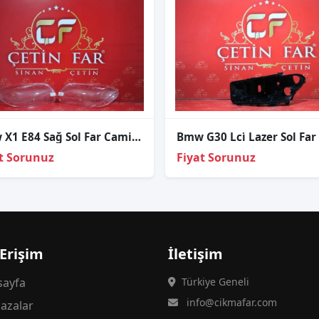
Bmw X1 E84 Sağ Sol Far Cami Sıfır
t Sorunuz
Fiyat Sorunuz
 Erişim
İletişim
ayfa
Türkiye Geneli
info@cikmafar.com
azalar