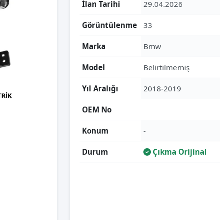
İlan Tarihi
29.04.2026
Görüntülenme
33
Marka
Bmw
Model
Belirtilmemiş
Yıl Aralığı
2018-2019
OEM No
Konum
-
Durum
Çıkma Orijinal