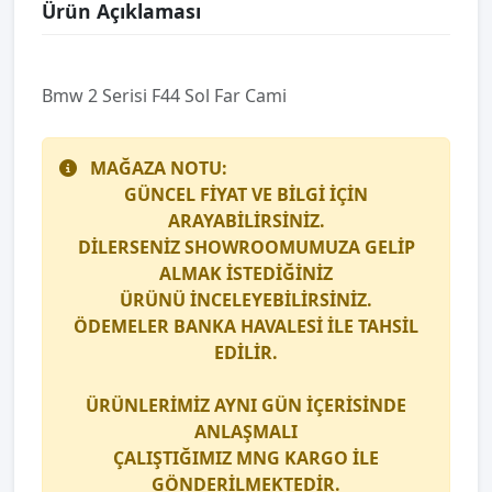
Ürün Açıklaması
Bmw 2 Seri̇si̇ F44 Sol Far Cami
MAĞAZA NOTU:
GÜNCEL FİYAT VE BİLGİ İÇİN
ARAYABİLİRSİNİZ.
DİLERSENİZ SHOWROOMUMUZA GELİP
ALMAK İSTEDİĞİNİZ
ÜRÜNÜ İNCELEYEBİLİRSİNİZ.
ÖDEMELER BANKA HAVALESİ İLE TAHSİL
EDİLİR.
ÜRÜNLERİMİZ AYNI GÜN İÇERİSİNDE
ANLAŞMALI
ÇALIŞTIĞIMIZ
MNG KARGO
İLE
GÖNDERİLMEKTEDİR.