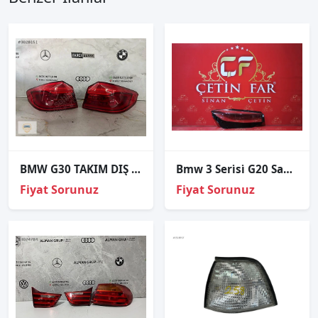
BMW G30 TAKIM DIŞ STOP HATASIZ ORJİNAL
Bmw 3 Seri̇si̇ G20 Sağ Far Cami 2021-2022
Fiyat Sorunuz
Fiyat Sorunuz