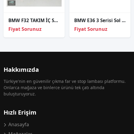
BMW F32 TAKIM İÇ SAĞ DIŞ STOP HATASIZ ORJİNAL
BMW E36 3 Serisi Sol Sinyal Deposu - Oto Çıkma Parçaları
Fiyat Sorunuz
Fiyat Sorunuz
Hakkımızda
Türkiye'nin en güvenilir çıkma far ve stop lambası platformu.
Onlarca mağaza ve binlerce ürünü tek çatı altında
buluşturuyoruz.
Hızlı Erişim
Anasayfa