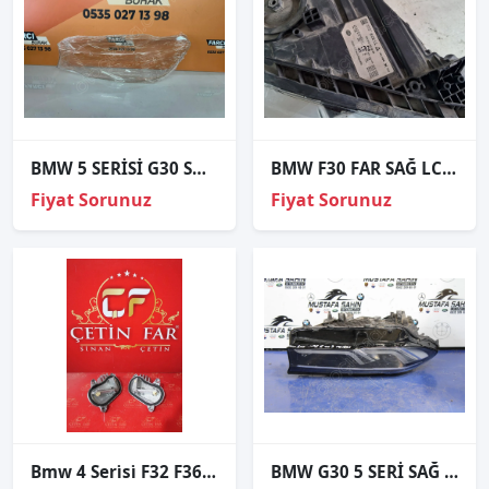
BMW 5 SERİSİ G30 SOL FAR CAMI SIFIR
BMW F30 FAR SAĞ LCI LED
Fiyat Sorunuz
Fiyat Sorunuz
Bmw 4 Seri̇si̇ F32 F36 F80 M4 Sağ Sol Led Beyni̇ Sıfır 90083424-90083423
BMW G30 5 SERİ SAĞ ÖN FAR ÇIKMA ORJİNAL