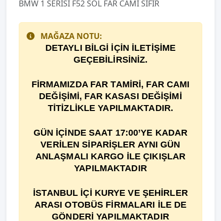
BMW 1 SERİSİ F52 SOL FAR CAMI SIFIR
MAĞAZA NOTU:
DETAYLI BİLGİ İÇİN İLETİŞİME
GEÇEBİLİRSİNİZ.
F
İ
RMAMIZDA FAR TAM
İ
R
İ
, FAR CAMI
DE
ĞİŞİ
M
İ
, FAR KASASI DEĞİŞİMİ
TİTİZLİKLE YAPILMAKTADIR.
GÜN İÇİNDE SAAT 17:00’YE KADAR
VERİLEN SİPARİŞLER AYNI GÜN
ANLAŞMALI KARGO İLE ÇIKIŞLAR
YAPILMAKTADIR
İSTANBUL İÇİ KURYE VE ŞEHİRLER
ARASI OTOBÜS FİRMALARI İLE DE
GÖNDERİ YAPILMAKTADIR