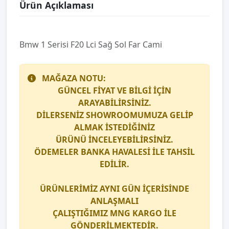
Ürün Açıklaması
Bmw 1 Seri̇si̇ F20 Lci̇ Sağ Sol Far Cami
MAĞAZA NOTU:
GÜNCEL FİYAT VE BİLGİ İÇİN
ARAYABİLİRSİNİZ.
DİLERSENİZ SHOWROOMUMUZA GELİP
ALMAK İSTEDİĞİNİZ
ÜRÜNÜ İNCELEYEBİLİRSİNİZ.
ÖDEMELER BANKA HAVALESİ İLE TAHSİL
EDİLİR.
ÜRÜNLERİMİZ AYNI GÜN İÇERİSİNDE
ANLAŞMALI
ÇALIŞTIĞIMIZ
MNG KARGO
İLE
GÖNDERİLMEKTEDİR.