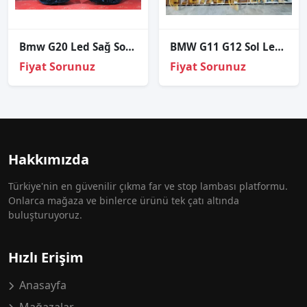
Bmw G20 Led Sağ Sol Far Kasasi 2020-2022
BMW G11 G12 Sol Led Modülü 63119498407
Fiyat Sorunuz
Fiyat Sorunuz
Hakkımızda
Türkiye'nin en güvenilir çıkma far ve stop lambası platformu.
Onlarca mağaza ve binlerce ürünü tek çatı altında
buluşturuyoruz.
Hızlı Erişim
Anasayfa