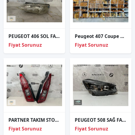
PEUGEOT 406 SOL FAR ORJİNAL
Peugeot 407 Coupe 2005-2010 Xenon Far Beyni 6224J2
Fiyat Sorunuz
Fiyat Sorunuz
PARTNER TAKIM STOP SIFIR
PEUGEOT 508 SAĞ FAR ORJİNAL
Fiyat Sorunuz
Fiyat Sorunuz