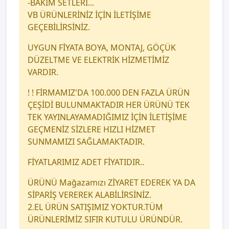
-BAKIM SETLERİ...
VB ÜRÜNLERİNİZ İÇİN İLETİŞİME
GEÇEBİLİRSİNİZ.
UYGUN FİYATA BOYA, MONTAJ, GÖÇÜK
DÜZELTME VE ELEKTRİK HİZMETİMİZ
VARDIR.
! ! FİRMAMIZ'DA 100.000 DEN FAZLA ÜRÜN
ÇEŞİDİ BULUNMAKTADIR HER ÜRÜNÜ TEK
TEK YAYINLAYAMADIĞIMIZ İÇİN İLETİŞİME
GEÇMENİZ SİZLERE HIZLI HİZMET
SUNMAMIZI SAĞLAMAKTADIR.
FİYATLARIMIZ ADET FİYATIDIR..
ÜRÜNÜ Mağazamızı ZİYARET EDEREK YA DA
SİPARİŞ VEREREK ALABİLİRSİNİZ.
2.EL ÜRÜN SATIŞIMIZ YOKTUR.TÜM
ÜRÜNLERİMİZ SIFIR KUTULU ÜRÜNDÜR.