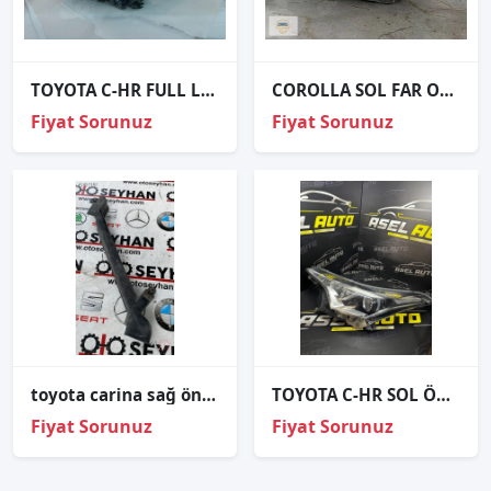
TOYOTA C-HR FULL LED MERCEKLİ SOL FAR ORJİNAL
COROLLA SOL FAR ORJİNAL
Fiyat Sorunuz
Fiyat Sorunuz
toyota carina sağ ön kapı tesisat koruyucu kanalı
TOYOTA C-HR SOL ÖN FAR LEDLİ MERCEKLİ ORJİNAL ÇIKMA (2016-2023)
Fiyat Sorunuz
Fiyat Sorunuz