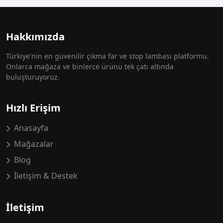
Hakkımızda
Türkiye'nin en güvenilir çıkma far ve stop lambası platformu.
Onlarca mağaza ve binlerce ürünü tek çatı altında
buluşturuyoruz.
Hızlı Erişim
Anasayfa
Mağazalar
Blog
İletişim & Destek
İletişim