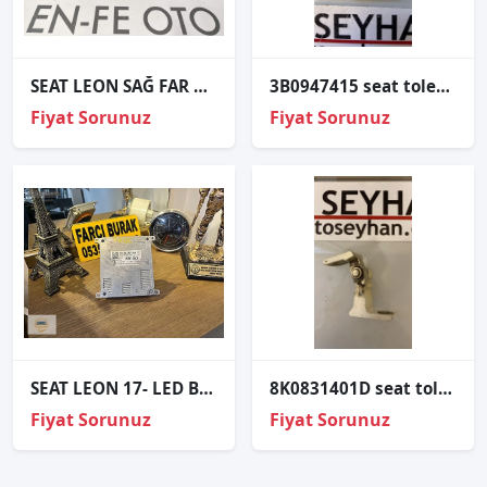
SEAT LEON SAĞ FAR KASASI SIFIR LED 2017 2018 2019 2020
3B0947415 seat toledo 2013 aydınlatma lambası
Fiyat Sorunuz
Fiyat Sorunuz
SEAT LEON 17- LED BEYNİ ORJİNAL 7P5941591AH
8K0831401D seat toledo 2012-19 sol ön kapı alt üst menteşesi
Fiyat Sorunuz
Fiyat Sorunuz