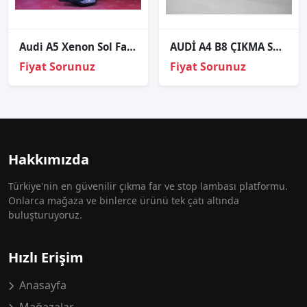
Audi̇ A5 Xenon Sol Far Sıfır Orj 2012-2016
AUDİ A4 B8 ÇIKMA SAĞ ÖN FAR YIKAMA KAPAĞI OEM; 8K0855276
Fiyat Sorunuz
Fiyat Sorunuz
Hakkımızda
Türkiye'nin en güvenilir çıkma far ve stop lambası platformu.
Onlarca mağaza ve binlerce ürünü tek çatı altında
buluşturuyoruz.
Hızlı Erişim
Anasayfa