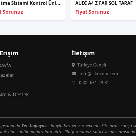
Sogutma Sistemi Kontrol Ünitesi Audi A6 2019-2025 03N906249C
AUDİ A4 Z FAR SOL TARAF
t Sorunuz
Fiyat Sorunuz
 Erişim
İletişim
ayfa
Türkiye Geneli
info@cikmafar.com
azalar
0505 631 23 31
g
işim & Destek
 kapsamında
Yer Sağlayıcı
sıfatıyla hizmet vermektedir. Sitemizde satışa s
uluk ilan sahibi mağazalara aittir. Platformumuz, satıcı ve alıcı arasındak