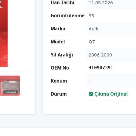
İlan Tarihi
11.05.2026
Görüntülenme
35
Marka
Audi
Model
Q7
Yıl Aralığı
2006-2009
OEM No
4L0907391
Konum
-
Durum
Çıkma Orijinal