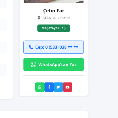
Çetin Far
İSTANBUL/Kartal
Mağazaya Git
Cep: 0 (533) 038 ** **
WhatsApp'tan Yaz