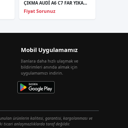
ÇIKMA AUDİ A6 C7 FAR YIKAMA KAPAĞI SOL
Fiyat Sorunuz
Mobil Uygulamamız
İlanlara daha hızlı ulaşmak ve
bildirimleri anında almak için
uygulamamızı indirin.
unulan ürünlerin kalitesi, garantisi, kargolanması ve
i ticari anlaşmazlıklarda taraf değildir.