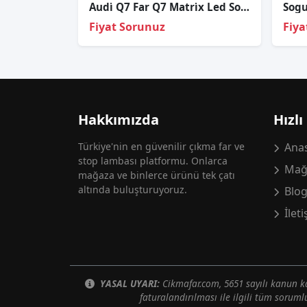
Audi̇ Q7 Far Q7 Matri̇x Led Sol Far
Fiyat Sorunuz
Fiya
Hakkımızda
Hızlı
Türkiye'nin en güvenilir çıkma far ve
Anas
stop lambası platformu. Onlarca
Mağ
mağaza ve binlerce ürünü tek çatı
altında buluşturuyoruz.
Blo
İlet
YASAL UYARI:
Cikmafar.com, 5651 sayılı kanun
faturalandırılması ile ilgili tüm soruml