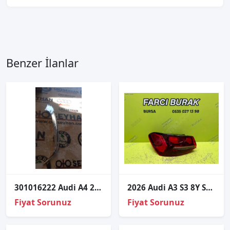
Benzer İlanlar
301016222 Audi A4 2014 sol far çıtası
2026 Audi A3 S3 8Y Sol Dış Ledli Stop 8Y0945207C
Fiyat Sorunuz
Fiyat Sorunuz