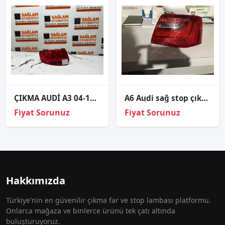
ÇIKMA AUDİ A3 04-10 SOL ARKA STOP 8P4945095
A6 Audi sağ stop çıkma ORJİNAL
Fiyat Sorunuz
Fiyat Sorunuz
Hakkımızda
Türkiye'nin en güvenilir çıkma far ve stop lambası platformu.
Onlarca mağaza ve binlerce ürünü tek çatı altında
buluşturuyoruz.