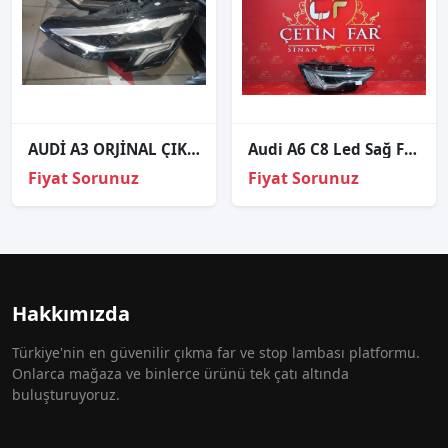
AUDİ A3 ORJİNAL ÇIKMA SOL FAR 8Y0941033
Audi A6 C8 Led Sağ Far Hatasiz
Fiyat Sorunuz
Fiyat Sorunuz
Hakkımızda
Türkiye'nin en güvenilir çıkma far ve stop lambası platformu.
Onlarca mağaza ve binlerce ürünü tek çatı altında
buluşturuyoruz.