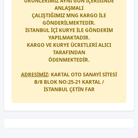
ÜRÜNLERİMİZ AYNI GÜN İÇERİSİNDE
ANLAŞMALI
ÇALIŞTIĞIMIZ
MNG KARGO
İLE
GÖNDERİLMEKTEDİR.
İSTANBUL İÇİ
KURYE
İLE GÖNDERİM
YAPILMAKTADIR.
KARGO
VE
KURYE
ÜCRETLERİ ALICI
TARAFINDAN
ÖDENMEKTEDİR.
ADRESİMİZ
: KARTAL OTO SANAYİ SİTESİ
B/8 BLOK NO:25-21 KARTAL /
İSTANBUL
ÇETİN FAR