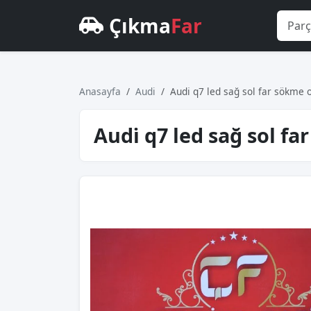
Çıkma
Far
Anasayfa
Audi
Audi̇ q7 led sağ sol far sökme 
Audi̇ q7 led sağ sol fa