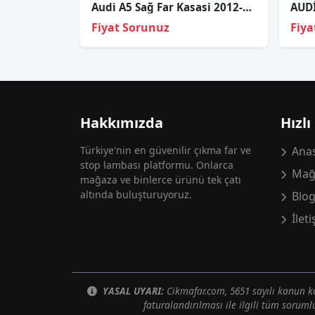
Audi̇ A5 Sağ Far Kasasi 2012-2015
Fiyat Sorunuz
Fiya
Hakkımızda
Hızlı
Türkiye'nin en güvenilir çıkma far ve
Anas
stop lambası platformu. Onlarca
Mağ
mağaza ve binlerce ürünü tek çatı
altında buluşturuyoruz.
Blo
İlet
YASAL UYARI:
Cikmafar.com, 5651 sayılı kanun
faturalandırılması ile ilgili tüm soruml