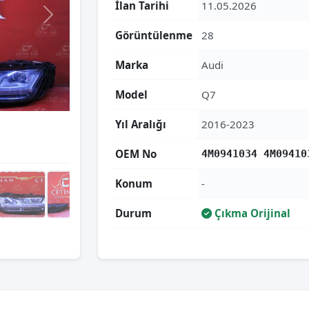
İlan Tarihi
11.05.2026
Görüntülenme
28
Marka
Audi
Model
Q7
Yıl Aralığı
2016-2023
OEM No
4M0941034 4M09410
Konum
-
Durum
Çıkma Orijinal