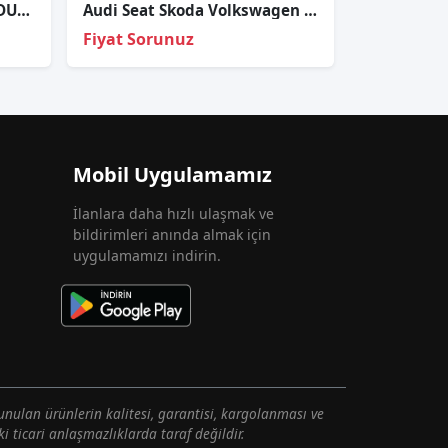
ÇIKMA AUDİ A8 SAĞ STOP DUYU LEDLİ 2004-2007
Audi Seat Skoda Volkswagen Led Far Beyni 992941571AF 992.941.571.AF
Fiyat Sorunuz
Mobil Uygulamamız
İlanlara daha hızlı ulaşmak ve
bildirimleri anında almak için
uygulamamızı indirin.
unulan ürünlerin kalitesi, garantisi, kargolanması ve
i ticari anlaşmazlıklarda taraf değildir.