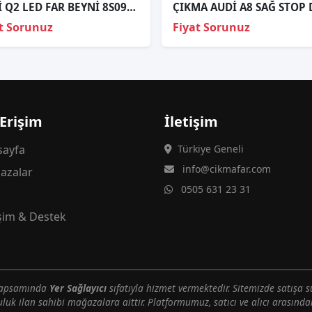
AUDİ Q2 LED FAR BEYNİ 8S0907397C 8S0 907 397 C
t Sorunuz
Fiyat Sorunuz
 Erişim
İletişim
ayfa
Türkiye Geneli
info@cikmafar.com
azalar
0505 631 23 31
g
işim & Destek
 kapsamında
Yer Sağlayıcı
sıfatıyla hizmet vermektedir. Sitemizde satışa s
uluk ilan sahibi mağazalara aittir. Platformumuz, satıcı ve alıcı arasındak