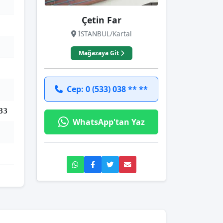
Çetin Far
İSTANBUL/Kartal
Mağazaya Git
Cep: 0 (533) 038 ** **
33
WhatsApp'tan Yaz