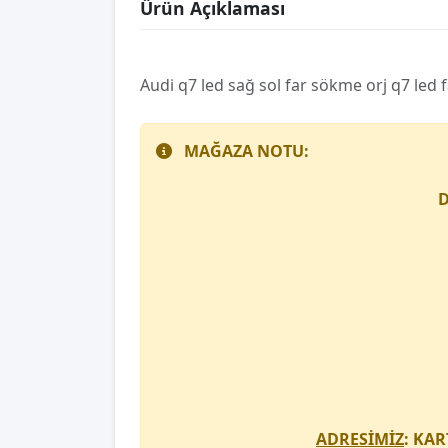
Ürün Açıklaması
Audi̇ q7 led sağ sol far sökme orj q7 led
MAĞAZA NOTU:
D
ADRESİMİZ
: KAR