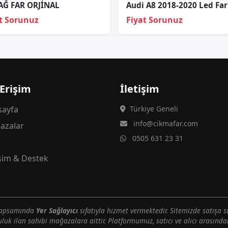
AĞ FAR ORJİNAL
t Sorunuz
Fiyat Sorunuz
 Erişim
İletişim
ayfa
Türkiye Geneli
info@cikmafar.com
azalar
0505 631 23 31
g
işim & Destek
 kapsamında
Yer Sağlayıcı
sıfatıyla hizmet vermektedir. Sitemizde satışa s
uluk ilan sahibi mağazalara aittir. Platformumuz, satıcı ve alıcı arasındak