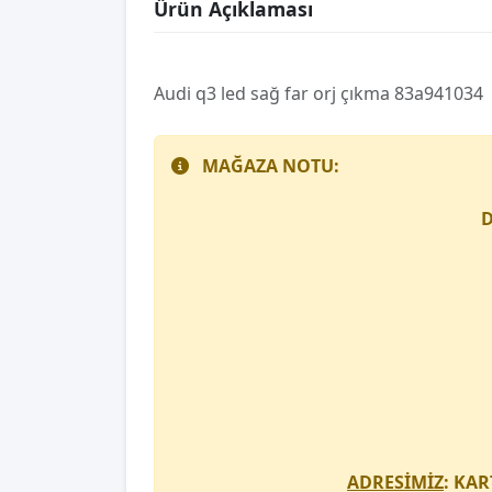
Ürün Açıklaması
Audi̇ q3 led sağ far orj çıkma 83a941034
MAĞAZA NOTU:
D
ADRESİMİZ
: KAR