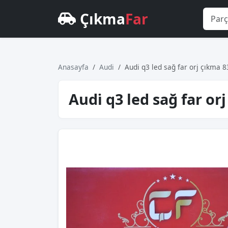
Çıkma
Far
Anasayfa
Audi
Audi̇ q3 led sağ far orj çıkma
Audi̇ q3 led sağ far o