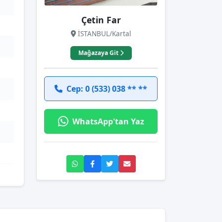
Çetin Far
İSTANBUL/Kartal
Mağazaya Git
Cep: 0 (533) 038 ** **
WhatsApp'tan Yaz