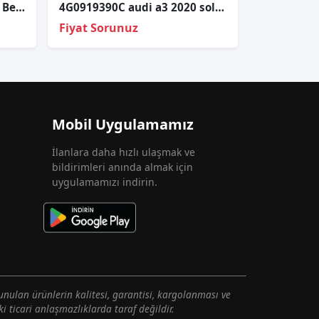
Audi A8 2018-2020 Led Far Beyni 7PP941592BA
4G0919390C audi a3 2020 sol ön ayak lambası
Fiyat Sorunuz
Mobil Uygulamamız
İlanlara daha hızlı ulaşmak ve
bildirimleri anında almak için
uygulamamızı indirin.
unulan ürünlerin kalitesi, garantisi, kargolanması ve
i ticari anlaşmazlıklarda taraf değildir.