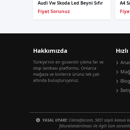
Audi Vw Skoda Led Beyni Sıfır
A4 S
Fiyat Sorunuz
Fiya
Hakkımızda
Hızlı
Türkiye'nin en güvenilir çıkma far ve
Anas
stop lambası platformu. Onlarca
Mağ
mağaza ve binlerce ürünü tek çatı
altında buluşturuyoruz.
Blo
İlet
YASAL UYARI:
Cikmafar.com, 5651 sayılı kanun
faturalandırılması ile ilgili tüm soruml