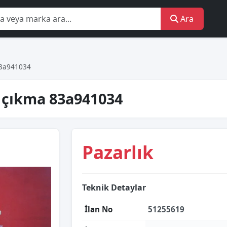
Ara
 83a941034
rj çıkma 83a941034
Pazarlık
Teknik Detaylar
İlan No
51255619