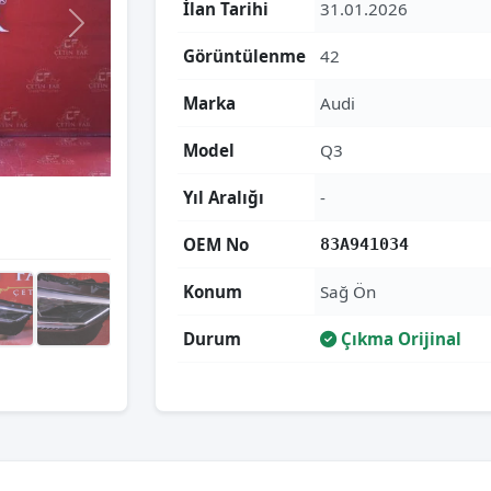
İlan Tarihi
31.01.2026
Görüntülenme
42
Marka
Audi
Model
Q3
Yıl Aralığı
-
OEM No
83A941034
Konum
Sağ Ön
Durum
Çıkma Orijinal