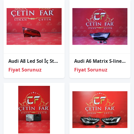
Audi̇ A8 Led Sol İç Stop Sıfır Ulo 4h0945093k
Audi̇ A6 Matri̇x S-li̇ne Orji̇nal Sol Far Hatasiz Dolu 2022-2023
Fiyat Sorunuz
Fiyat Sorunuz