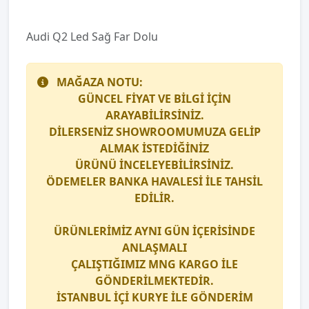
Audi̇ Q2 Led Sağ Far Dolu
MAĞAZA NOTU:
GÜNCEL FİYAT VE BİLGİ İÇİN
ARAYABİLİRSİNİZ.
DİLERSENİZ SHOWROOMUMUZA GELİP
ALMAK İSTEDİĞİNİZ
ÜRÜNÜ İNCELEYEBİLİRSİNİZ.
ÖDEMELER BANKA HAVALESİ İLE TAHSİL
EDİLİR.
ÜRÜNLERİMİZ AYNI GÜN İÇERİSİNDE
ANLAŞMALI
ÇALIŞTIĞIMIZ
MNG KARGO
İLE
GÖNDERİLMEKTEDİR.
İSTANBUL İÇİ
KURYE
İLE GÖNDERİM