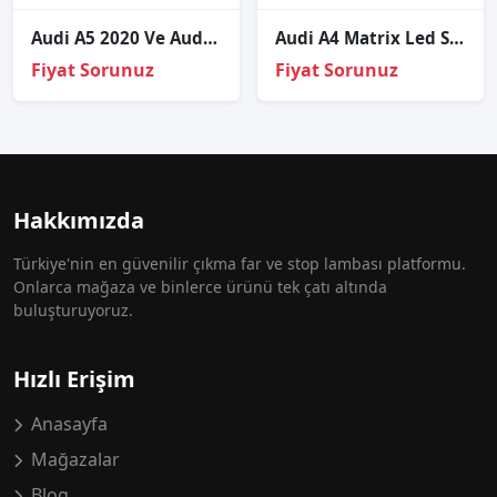
Audi A5 2020 Ve Audi Q7 2017 Led Beyni
Audi A4 Matrix Led Sağ Sol Far Dolu
Fiyat Sorunuz
Fiyat Sorunuz
Hakkımızda
Türkiye'nin en güvenilir çıkma far ve stop lambası platformu.
Onlarca mağaza ve binlerce ürünü tek çatı altında
buluşturuyoruz.
Hızlı Erişim
Anasayfa
Mağazalar
Blog