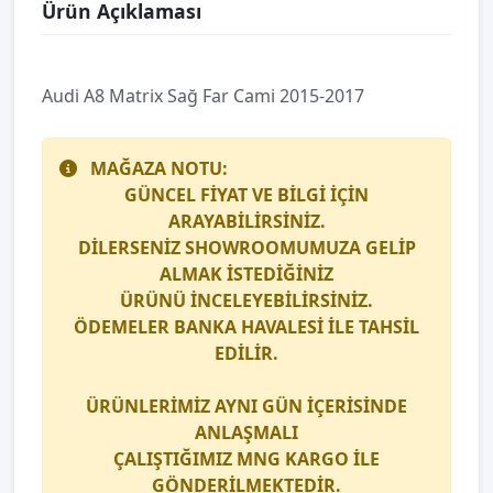
Ürün Açıklaması
Audi̇ A8 Matri̇x Sağ Far Cami 2015-2017
MAĞAZA NOTU:
GÜNCEL FİYAT VE BİLGİ İÇİN
ARAYABİLİRSİNİZ.
DİLERSENİZ SHOWROOMUMUZA GELİP
ALMAK İSTEDİĞİNİZ
ÜRÜNÜ İNCELEYEBİLİRSİNİZ.
ÖDEMELER BANKA HAVALESİ İLE TAHSİL
EDİLİR.
ÜRÜNLERİMİZ AYNI GÜN İÇERİSİNDE
ANLAŞMALI
ÇALIŞTIĞIMIZ
MNG KARGO
İLE
GÖNDERİLMEKTEDİR.