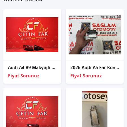
Audi̇ A4 B9 Makyajli Matri̇x Led Sol İç Diş Stop Takimi Sıfır Marelli̇
2026 Audi A5 Far Kontrol Beyni 5LA008879-02 8P0907357G
Fiyat Sorunuz
Fiyat Sorunuz